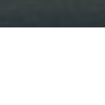
Gyurgyó, 2017-01-18
Innen tovább délre indultunk másnap, Szirakúza
irányába. Szicília dél-keleti csücskében Noto városa
volt a cél, ahol egy motoros panziót néztem ki
következő szállásnak, a környéken pedig terveztem
egy kis barangolást. Egy ismerősöm azt tanácsolta,
hogy mindenképpen kóstoljam meg a kardhalat, ami
helyi specialitás, de valahogy egy helyet sem láttam,
ahol egyértelműen ezzel csalogatták volna a