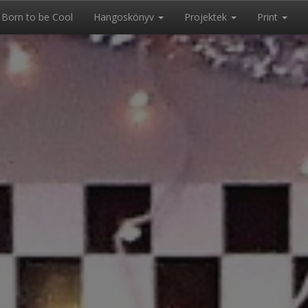
Born to be Cool
Hangoskönyv
Projektek
Print